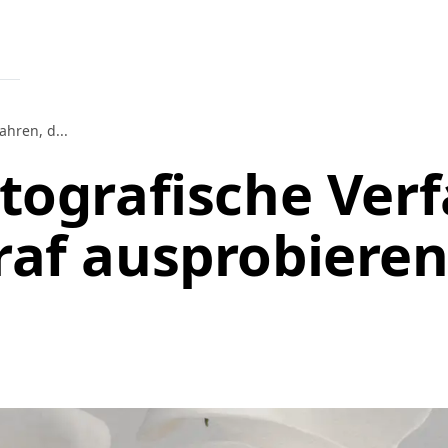
ahren, d...
otografische Ver
raf ausprobieren