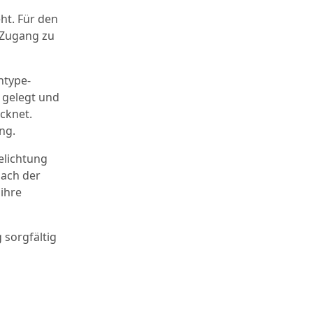
eht. Für den
– Zugang zu
ntype-
d gelegt und
ocknet.
ng.
elichtung
nach der
 ihre
 sorgfältig