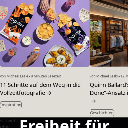
von Michael Leski
8 Minuten Lesezeit
von Michael Leski
12 M
11 Schritte auf dem Weg in die
Quinn Ballard'
Vollzeitfotografie
→
Done“-Ansatz i
→
Inspiration
Geschichten
Freiheit für