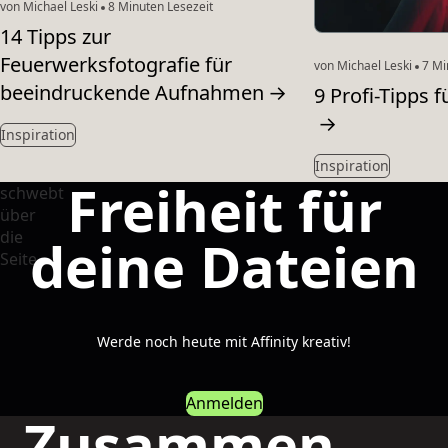
von Michael Leski
8 Minuten Lesezeit
14 Tipps zur
Feuerwerksfotografie für
von Michael Leski
7 Mi
beeindruckende Aufnahmen
→
9 Profi-Tipps f
→
Inspiration
Inspiration
Freiheit für
deine Dateien
Werde noch heute mit Affinity kreativ!
Anmelden
Zusammen