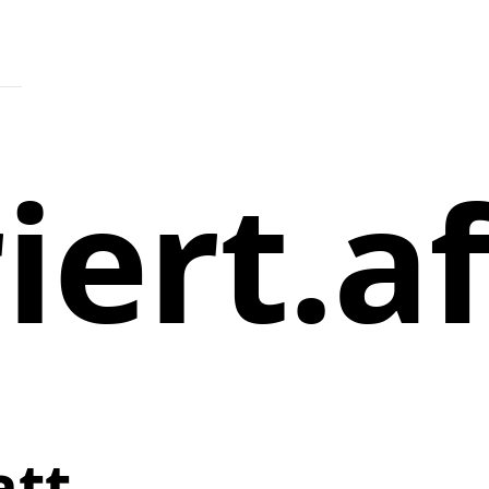
iert.a
att