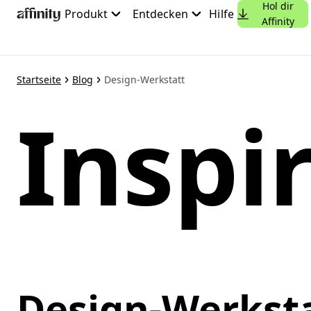
Hol dir
Zum
Produkt
Entdecken
Hilfe
Affinity
Hauptinhalt
springen
Startseite
Blog
Design-Werkstatt
Inspir
Design-Werkst