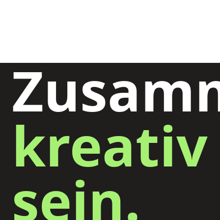
Zusam
kreativ
sein.