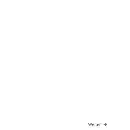
Gehe zu
Weiter
→