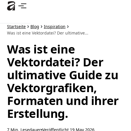
Zum
Hauptinhalt
springen
Startseite
Blog
Inspiration
Was ist eine Vektordatei? Der ultimative...
Was ist eine
Vektordatei? Der
ultimative Guide zu
Vektorgrafiken,
Formaten und ihrer
Erstellung.
7 Min. Lesedauer
Veröffentlicht
19 May 2026