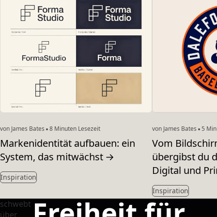
von James Bates
8 Minuten Lesezeit
von James Bates
5 Min
Markenidentität aufbauen: ein
Vom Bildschir
System, das mitwächst
→
übergibst du d
Digital und Pri
Inspiration
Inspiration
Freiheit für