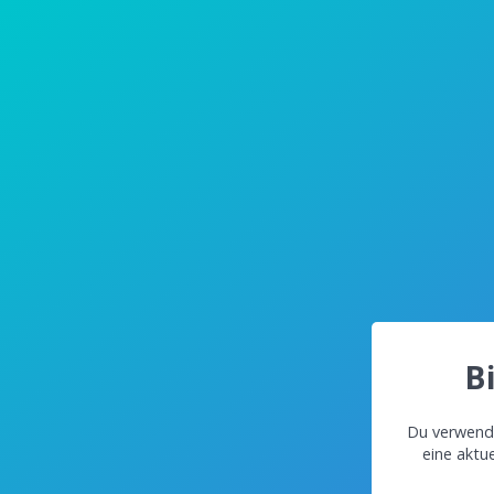
B
Du verwende
eine aktu