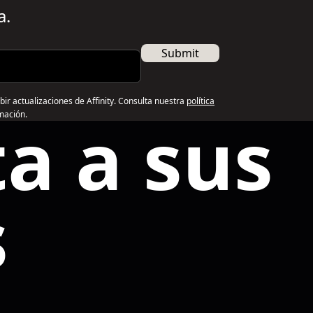
a.
Submit
ibir actualizaciones de Affinity. Consulta nuestra
política
a a sus
mación.
s