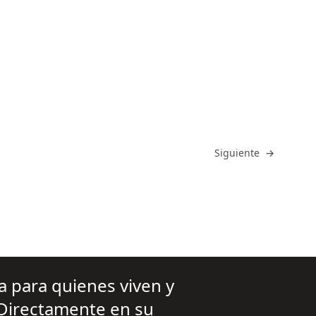
Ir a
Siguiente
→
va para quienes viven y
 Directamente en su