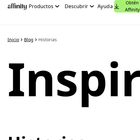
Obtén
Ir
Productos
Descubrir
Ayuda
Affinity
al
contenido
principal
Inicio
Blog
Historias
Inspi