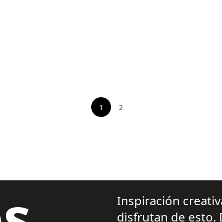
1
2
Ver página
s
Inspiración creati
disfrutan de esto.