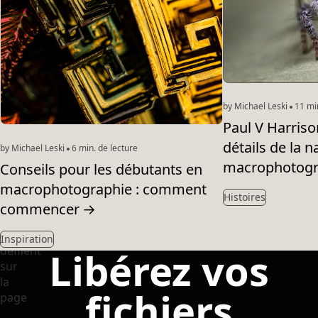
by Michael Leski
11 min
Paul V Harrison
détails de la n
by Michael Leski
6 min. de lecture
macrophotogr
Conseils pour les débutants en
macrophotographie : comment
Histoires
commencer
→
Inspiration
Libérez vos
fichiers