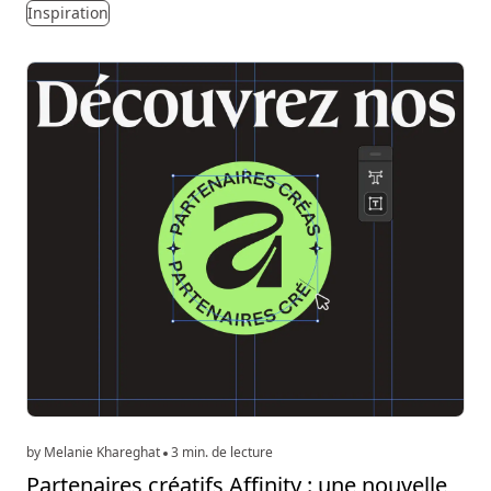
Inspiration
by Melanie Khareghat
3 min. de lecture
Partenaires créatifs Affinity : une nouvelle