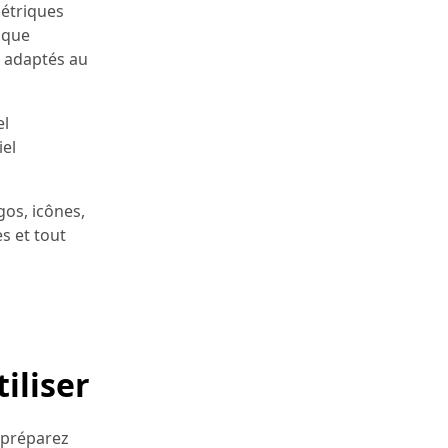
métriques
sque
s adaptés au
el
iel
gos, icônes,
s et tout
iliser
 préparez