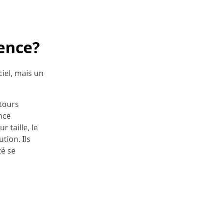
rence?
ciel, mais un
ntours
ence
r taille, le
tion. Ils
té se