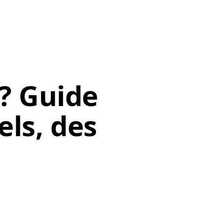
l? Guide
ls, des