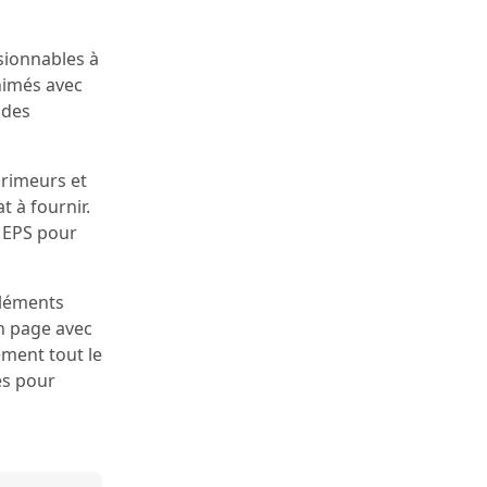
sionnables à
nimés avec
 des
rimeurs et
t à fournir.
o EPS pour
éléments
en page avec
ement tout le
es pour