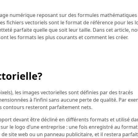
 d’image numérique reposant sur des formules mathématique
es fichiers vectoriels sont le format de référence pour les l
tteté parfaite quelle que soit leur taille. Dans cet article, n
 sont les formats les plus courants et comment les créer.
torielle?
els), les images vectorielles sont définies par des tracés
ensionnées à l’infini sans aucune perte de qualité. Par exe
es contours resteront parfaitement nets.
pport devant être décliné en différents formats et utilisé da
ur le logo d’une entreprise : une fois enregistré au format 
te de site web ou un panneau publicitaire, et il restera parfa