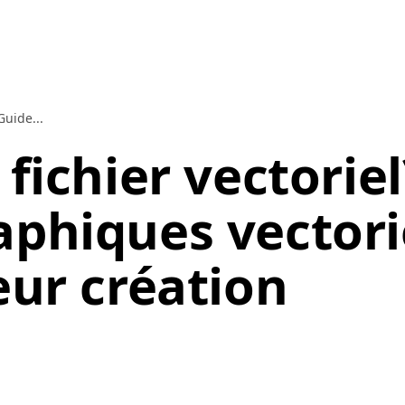
Guide...
 fichier vectorie
phiques vectorie
eur création