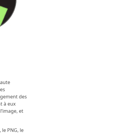
haute
ées
argement des
t à eux
l’image, et
 le PNG, le