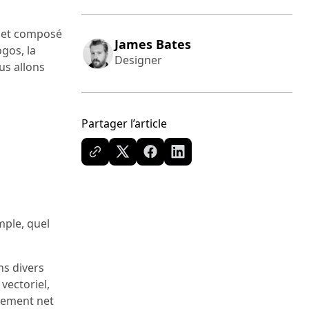
s et composé
James Bates
ogos, la
Designer
ous allons
Partager l’article
mple, quel
ns divers
vectoriel,
itement net