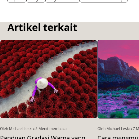
Artikel terkait
Oleh Michael Leski
5 Menit membaca
Oleh Michael Leski
7 M
Panduan Gradasi Warna yang
Cara menemu