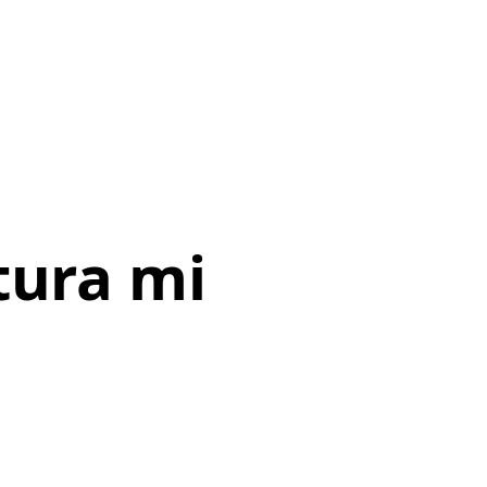
i
tura mi