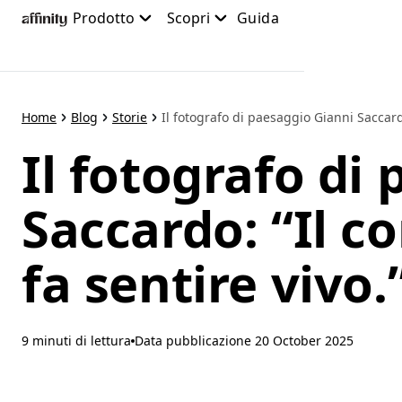
Passa
Prodotto
Scopri
Guida
al
contenuto
principale
Home
Blog
Storie
Il fotografo di paesaggio Gianni Saccard
Il fotografo di
Saccardo: “Il c
fa sentire vivo.
9 minuti di lettura
Data pubblicazione
20 October 2025