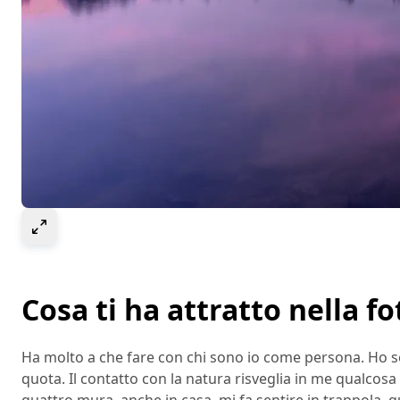
Seleziona per ingrandire l’immagine
Cosa ti ha attratto nella f
Ha molto a che fare con chi sono io come persona. Ho se
quota. Il contatto con la natura risveglia in me qualcosa
quattro mura, anche in casa, mi fa sentire in trappola, q