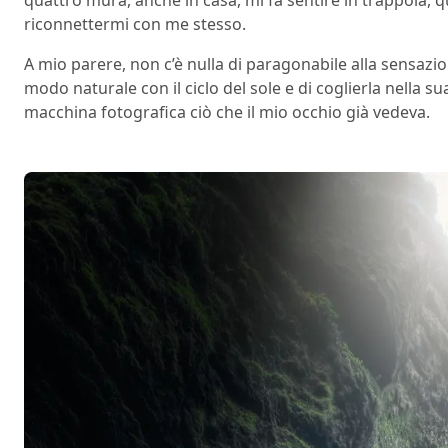
riconnettermi con me stesso.
A mio parere, non c’è nulla di paragonabile alla sensazio
modo naturale con il ciclo del sole e di coglierla nella su
macchina fotografica ciò che il mio occhio già vedeva.