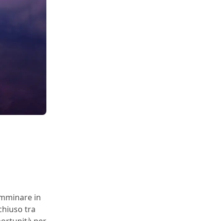
amminare in
chiuso tra
portunità per