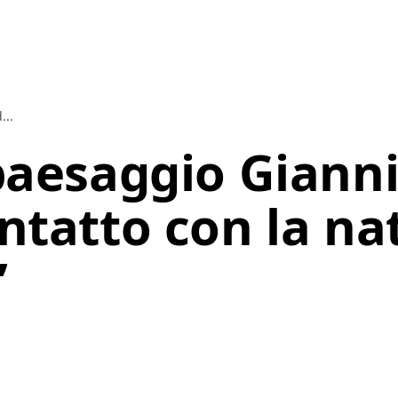
...
 paesaggio Giann
ontatto con la na
”