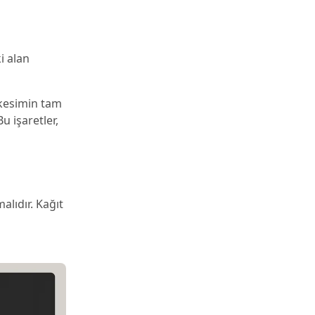
i alan
a kesimin tam
u işaretler,
lıdır. Kağıt