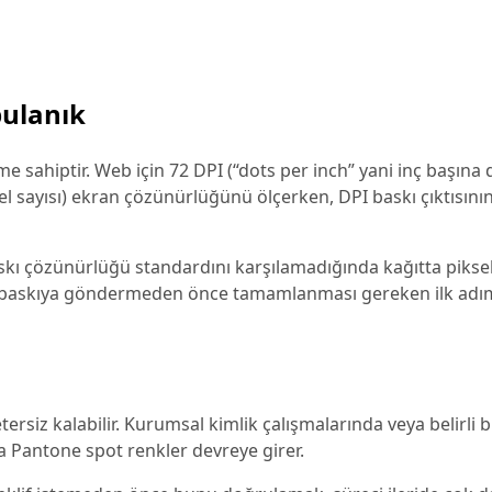
bulanık
eme sahiptir. Web için 72 DPI (“dots per inch” yani inç başın
ksel sayısı) ekran çözünürlüğünü ölçerken, DPI baskı çıktısının
ı çözünürlüğü standardını karşılamadığında kağıtta piksell
ı baskıya göndermeden önce tamamlanması gereken ilk adı
ersiz kalabilir. Kurumsal kimlik çalışmalarında veya belirli b
a Pantone spot renkler devreye girer.