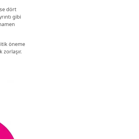
ise dört
rıntı gibi
tamamen
ritik öneme
 zorlaşır.