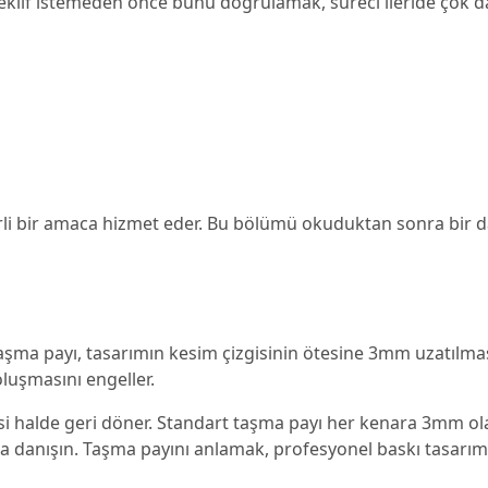
eklif istemeden önce bunu doğrulamak, süreci ileride çok 
elirli bir amaca hizmet eder. Bu bölümü okuduktan sonra bir
Taşma payı, tasarımın kesim çizgisinin ötesine 3mm uzatılmas
luşmasını engeller.
ksi halde geri döner. Standart taşma payı her kenara 3mm ola
a danışın. Taşma payını anlamak, profesyonel baskı tasarımı