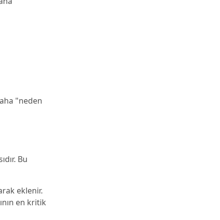
daha
 daha "neden
ıdır. Bu
rak eklenir.
nın en kritik