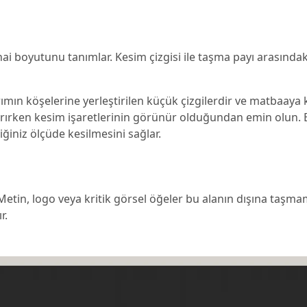
hai boyutunu tanımlar. Kesim çizgisi ile taşma payı arasındak
sarımın köşelerine yerleştirilen küçük çizgilerdir ve matbaay
arırken kesim işaretlerinin görünür olduğundan emin olun. B
ğiniz ölçüde kesilmesini sağlar.
tin, logo veya kritik görsel öğeler bu alanın dışına taşmama
r.