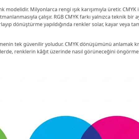
renk modelidir. Milyonlarca rengi ışık karışımıyla üretir. CMYK 
anlanmasıyla çalışır. RGB CMYK farkı yalnızca teknik bir ay
layıp dönüştürme yapıldığında renkler solar, kayar veya 
çmenin tek güvenilir yoludur. CMYK dönüşümünü anlamak k
erde, renklerin kâğıt üzerinde nasıl görüneceğini öngörmek