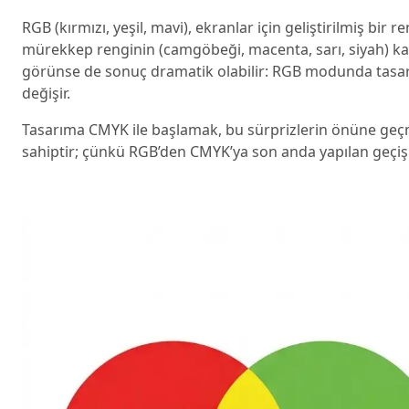
RGB (kırmızı, yeşil, mavi), ekranlar için geliştirilmiş bir 
mürekkep renginin (camgöbeği, macenta, sarı, siyah) katm
görünse de sonuç dramatik olabilir: RGB modunda tasar
değişir.
Tasarıma CMYK ile başlamak, bu sürprizlerin önüne ge
sahiptir; çünkü RGB’den CMYK’ya son anda yapılan geçişl