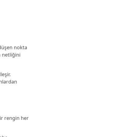
a düşen nokta
 netliğini
eşir.
mlardan
ir rengin her