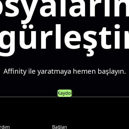
syaların
gürleşti
Affinity ile yaratmaya hemen başlayın.
Kaydol
rdım
Bağlan