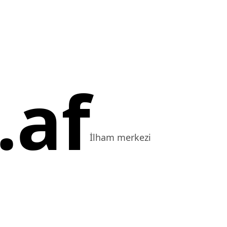
.af
İlham merkezi