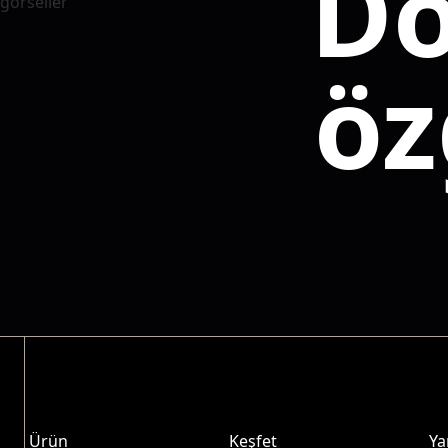
Do
öz
Ürün
Keşfet
Ya