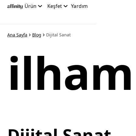
Ana
Ürün
Keşfet
Yardım
içeriğe
atla
Ana Sayfa
Blog
Dijital Sanat
ilham
Dijital Sanat