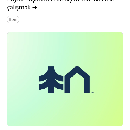
çalışmak
→
İlham