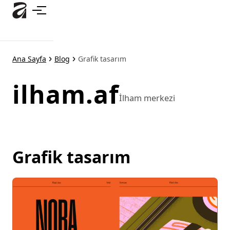
Ana
içeriğe
atla
Ana Sayfa
Blog
Grafik tasarım
ilham.af
İlham merkezi
Grafik tasarım