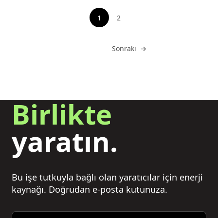
sayfalandırma
1
2
Sayfayı gör
Git
Sonraki
→
Birlikte
yaratın.
Bu işe tutkuyla bağlı olan yaratıcılar için enerji
kaynağı. Doğrudan e-posta kutunuza.
Email address