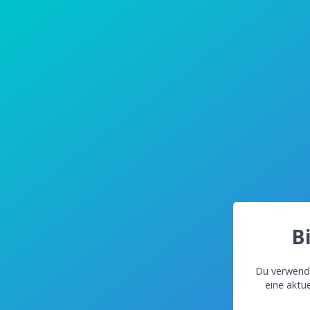
B
Du verwende
eine aktu