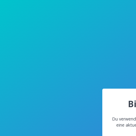
B
Du verwende
eine aktu