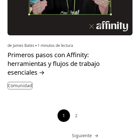
de James Bates
1 minutos de lectura
Primeros pasos con Affinity:
herramientas y flujos de trabajo
esenciales
→
Comunidad
Paginación
1
2
Ver página
Ir a
Siguiente
→