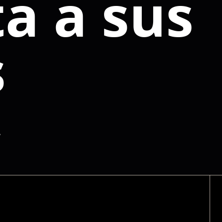
a a sus
s
.