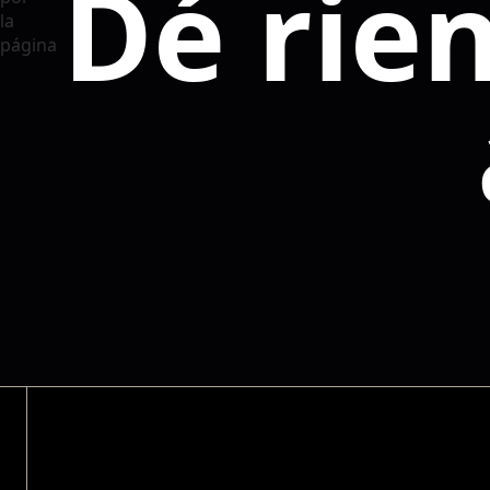
Dé rie