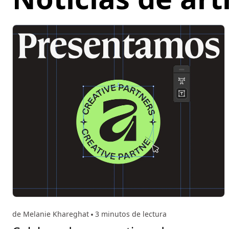
de Melanie Khareghat
3 minutos de lectura