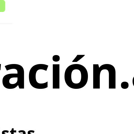
ración.
istas