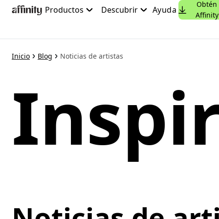
Obtén
Ir
Productos
Descubrir
Ayuda
Affinity
al
contenido
principal
Inicio
Blog
Noticias de artistas
Inspi
Noticias de art