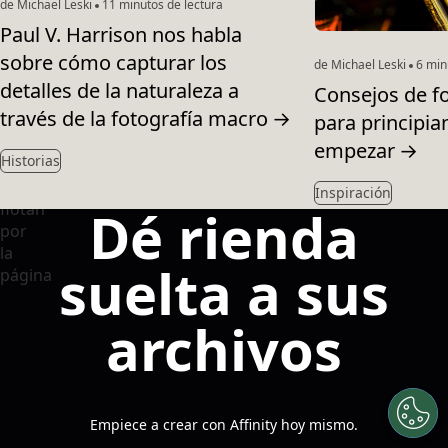
de Michael Leski
11 minutos de lectura
Paul V. Harrison nos habla
sobre cómo capturar los
de Michael Leski
6 minu
detalles de la naturaleza a
Consejos de f
través de la fotografía macro
→
para principia
empezar
→
Historias
Inspiración
Dé rienda
suelta a sus
archivos
Empiece a crear con Affinity hoy mismo.