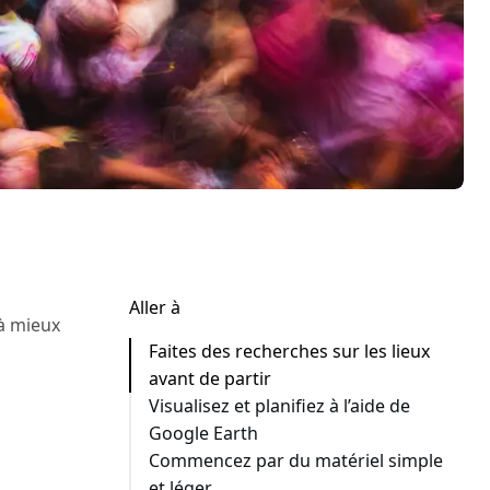
Passer
Aller à
à mieux
à
Faites des recherches sur les lieux
la
section
avant de partir
suivante
Visualisez et planifiez à l’aide de
Google Earth
Commencez par du matériel simple
et léger