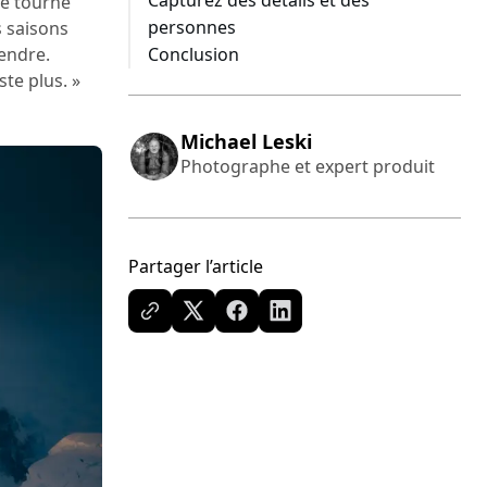
Capturez des détails et des
me tourne
personnes
s saisons
endre.
Conclusion
te plus. »
Michael Leski
Photographe et expert produit
Partager l’article