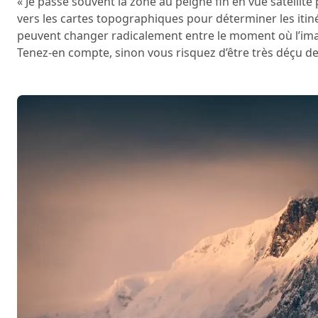
« Je passe souvent la zone au peigne fin en vue satellit
vers les cartes topographiques pour déterminer les itinér
peuvent changer radicalement entre le moment où l’imag
Tenez-en compte, sinon vous risquez d’être très déçu de 