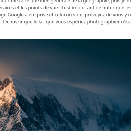
e pour me faire une idée générale de la géographie, puis je 
aires et les points de vue. Il est important de noter que le
e Google a été prise et celui où vous prévoyez de vous y r
découvrir que le lac que vous espériez photographier n’exis