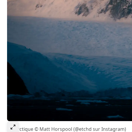
Select to expand image
Antarctique © Matt Horspool (@etchd sur Instagram)