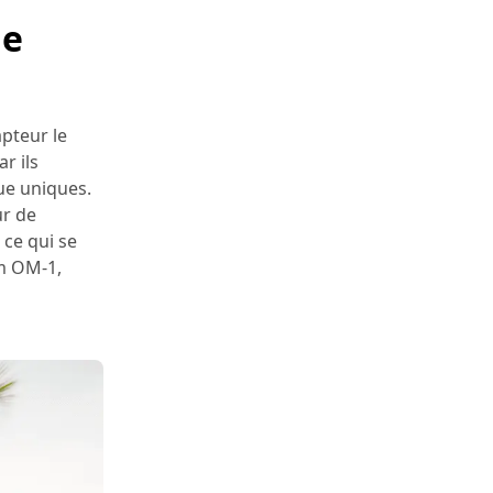
ne
pteur le
r ils
ue uniques.
ur de
 ce qui se
em OM-1,