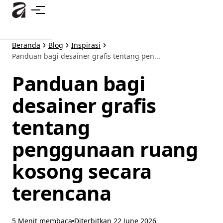
Lewati
ke
konten
utama
Beranda
Blog
Inspirasi
Panduan bagi desainer grafis tentang pen...
Panduan bagi
desainer grafis
tentang
penggunaan ruang
kosong secara
terencana
5 Menit membaca
Diterbitkan
22 June 2026