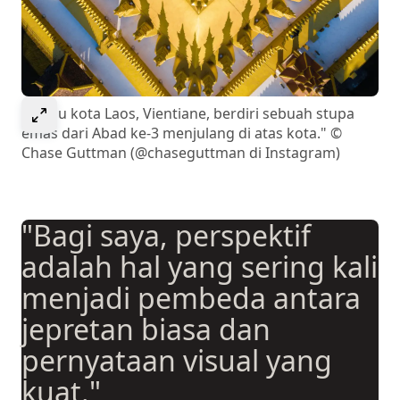
Select to expand image
"Di ibu kota Laos, Vientiane, berdiri sebuah stupa
emas dari Abad ke-3 menjulang di atas kota." ©
Chase Guttman (@chaseguttman di Instagram)
"Bagi saya, perspektif
adalah hal yang sering kali
menjadi pembeda antara
jepretan biasa dan
pernyataan visual yang
kuat."