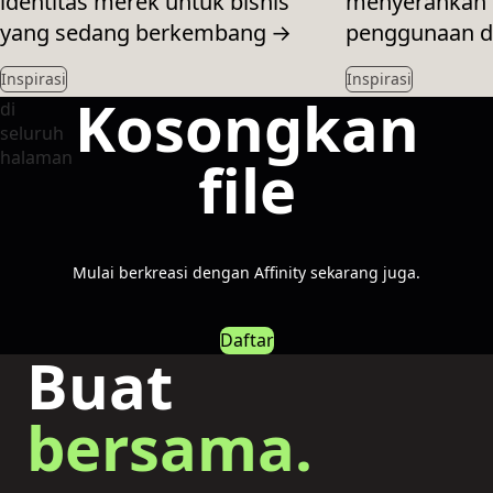
identitas merek untuk bisnis
menyerahkan 
yang sedang berkembang
→
penggunaan di
Inspirasi
Inspirasi
Kosongkan
file
Mulai berkreasi dengan Affinity sekarang juga.
Daftar
Buat
bersama.