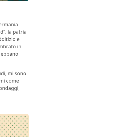
Germania
d”, la patria
ditizio e
embrato in
 debbano
udi, mi sono
domi come
bondaggi,