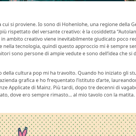
a cui si proviene. Io sono di Hohenlohe, una regione della 
 più rispettato del versante creativo: è la cosiddetta “Autolan
 in ambito creativo viene inevitabilmente giudicato poco red
 e nella tecnologia, quindi questo approccio mi è sempre s
itori sono persone di ampie vedute e sono dell’idea che si
o della cultura pop mi ha travolto. Quando ho iniziato gli st
azienda grafica e ho frequentato l’istituto d’arte, laurean
nze Applicate di Mainz. Più tardi, dopo tre decenni di vaga
ato, dove ero sempre rimasto... al mio tavolo con la matita.