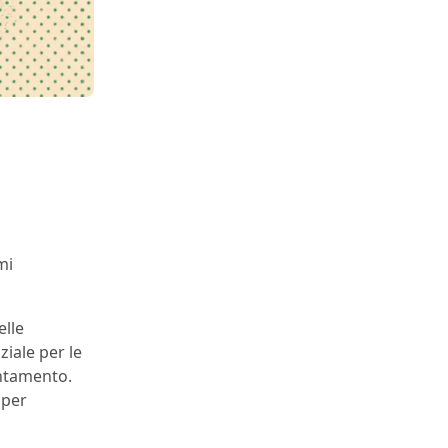
mi
elle
iale per le
entamento.
 per