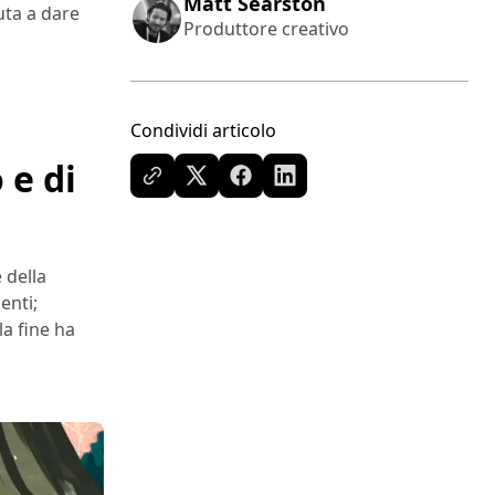
Matt Searston
iuta a dare
Produttore creativo
Condividi articolo
 e di
 della
enti;
a fine ha