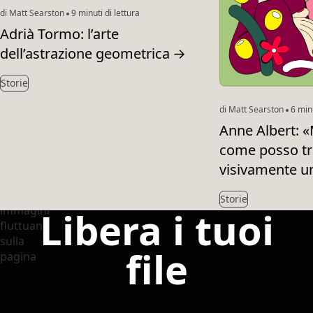
di Matt Searston
9 minuti di lettura
Adrià Tormo: l’arte
dell’astrazione geometrica
→
Storie
di Matt Searston
6 minu
Anne Albert: 
come posso tr
visivamente u
Storie
Libera i tuoi
file