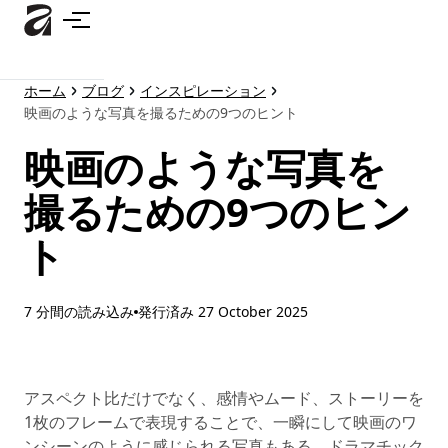
メ
イ
ン
コ
ホーム
ブログ
インスピレーション
ン
映画のような写真を撮るための9つのヒント
テ
ン
映画のような写真を
ツ
に
撮るための9つのヒン
ス
ト
キ
ッ
プ
7 分間の読み込み
発行済み
27 October 2025
アスペクト比だけでなく、感情やムード、ストーリーを
1枚のフレームで表現することで、一瞬にして映画のワ
ンシーンのように感じられる写真もある。ドラマチック