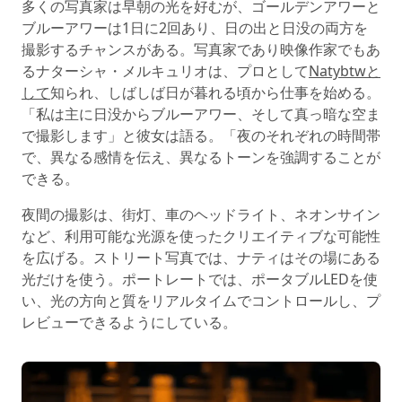
多くの写真家は早朝の光を好むが、ゴールデンアワーと
ブルーアワーは1日に2回あり、日の出と日没の両方を
撮影するチャンスがある。写真家であり映像作家でもあ
るナターシャ・メルキュリオは、プロとして
Natybtwと
して
知られ、しばしば日が暮れる頃から仕事を始める。
「私は主に日没からブルーアワー、そして真っ暗な空ま
で撮影します」と彼女は語る。「夜のそれぞれの時間帯
で、異なる感情を伝え、異なるトーンを強調することが
できる。
夜間の撮影は、街灯、車のヘッドライト、ネオンサイン
など、利用可能な光源を使ったクリエイティブな可能性
を広げる。ストリート写真では、ナティはその場にある
光だけを使う。ポートレートでは、ポータブルLEDを使
い、光の方向と質をリアルタイムでコントロールし、プ
レビューできるようにしている。