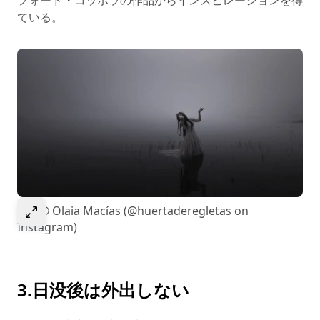
ている。
Select to expand image
画像© Olaia Macías (@huertaderegletas on
Instagram)
3.日没後は外出しない