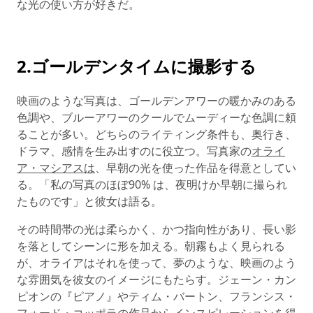
な光の使い方が好きだ。
2.ゴールデンタイムに撮影する
映画のような写真は、ゴールデンアワーの暖かみのある
色調や、ブルーアワーのクールでムーディーな色調に頼
ることが多い。どちらのライティング条件も、奥行き、
ドラマ、感情を生み出すのに役立つ。写真家の
オライ
ア・マシアスは
、早朝の光を使った作品を得意としてい
る。「私の写真のほぼ90% は、夜明けか早朝に撮られ
たものです」と彼女は語る。
その時間帯の光は柔らかく、かつ指向性があり、長い影
を落としてシーンに形を加える。朝霧もよく見られる
が、オライアはそれを使って、夢のような、映画のよう
な雰囲気を彼女のイメージにもたらす。ジェーン・カン
ピオンの『ピアノ』やティム・バートン、フランシス・
フォード・コッポラの作品からインスピレーションを得