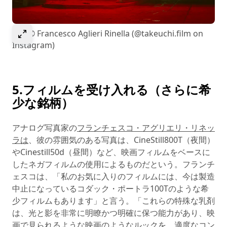
Select to expand image
画像© Francesco Aglieri Rinella (@takeuchi.film on
Instagram)
5.フィルムを受け入れる（さらに希
少な銘柄）
アナログ写真家の
フランチェスコ・アグリエリ・リネッ
ラは
、彼の雰囲気のある写真は、CineStill800T（夜間）
やCinestill50d（昼間）など、映画フィルムをベースに
したネガフィルムの使用によるものだという。フランチ
ェスコは、「私のお気に入りのフィルムには、今は製造
中止になっているコダック・ポートラ100Tのような希
少フィルムもあります」と言う。「これらの特殊な乳剤
は、光と影を非常に明瞭かつ明確に保つ能力があり、映
画で見られるような映画のようなルックを、適度なコン