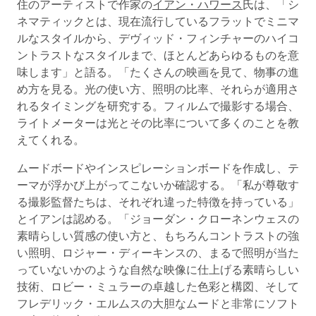
住のアーティストで作家の
イアン・ハワース
氏は、「シ
ネマティックとは、現在流行しているフラットでミニマ
ルなスタイルから、デヴィッド・フィンチャーのハイコ
ントラストなスタイルまで、ほとんどあらゆるものを意
味します」と語る。「たくさんの映画を見て、物事の進
め方を見る。光の使い方、照明の比率、それらが適用さ
れるタイミングを研究する。フィルムで撮影する場合、
ライトメーターは光とその比率について多くのことを教
えてくれる。
ムードボードやインスピレーションボードを作成し、テ
ーマが浮かび上がってこないか確認する。「私が尊敬す
る撮影監督たちは、それぞれ違った特徴を持っている」
とイアンは認める。「ジョーダン・クローネンウェスの
素晴らしい質感の使い方と、もちろんコントラストの強
い照明、ロジャー・ディーキンスの、まるで照明が当た
っていないかのような自然な映像に仕上げる素晴らしい
技術、ロビー・ミュラーの卓越した色彩と構図、そして
フレデリック・エルムスの大胆なムードと非常にソフト