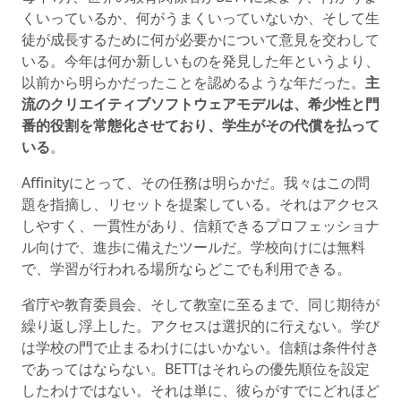
くいっているか、何がうまくいっていないか、そして生
徒が成長するために何が必要かについて意見を交わして
いる。今年は何か新しいものを発見した年というより、
以前から明らかだったことを認めるような年だった。
主
流のクリエイティブソフトウェアモデルは、希少性と門
番的役割を常態化させており、学生がその代償を払って
いる
。
Affinityにとって、その任務は明らかだ。我々はこの問
題を指摘し、リセットを提案している。それはアクセス
しやすく、一貫性があり、信頼できるプロフェッショナ
ル向けで、進歩に備えたツールだ。学校向けには無料
で、学習が行われる場所ならどこでも利用できる。
省庁や教育委員会、そして教室に至るまで、同じ期待が
繰り返し浮上した。アクセスは選択的に行えない。学び
は学校の門で止まるわけにはいかない。信頼は条件付き
であってはならない。BETTはそれらの優先順位を設定
したわけではない。それは単に、彼らがすでにどれほど