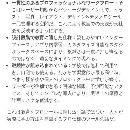
一貫性のあるプロフェッショナルなワークフロー：
そ
こはレーザー切断からパッケージデザインまで、イラ
スト、写真、レイアウト、デザイン&テクノロジーを
一元管理する空間だ。これにより教室での実践が実社
会を反映するようにする。
設計段階で教育に適した仕様：
親しみやすいインター
フェース、アプリ内学習、カスタマイズ可能なスタジ
オワークスペースにより、複雑さは一度に押し寄せる
のではなく、適切なタイミングで現れる。
継続性が組み込まれている：
学校では無料で利用で
き、自宅でも使える。だから学習意欲が最も高い時、
つまり授業後や個人のプロジェクト中に学びが続く。
リーダーが信頼できる：
明確な権限、予測可能なアク
セス、そしてシンプルな導入により、調達上の摩擦と
計画リスクを低減する。
これは教育をプロツールに押し込む話ではない。人々が
実際に学ぶ方法を尊重するプロ仕様のツールの話だ。