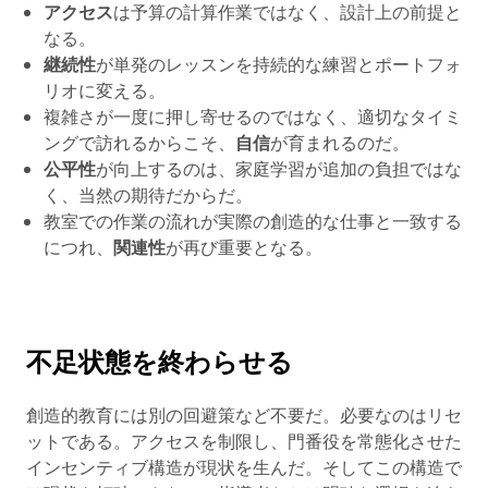
アクセス
は予算の計算作業ではなく、設計上の前提と
なる。
継続性
が単発のレッスンを持続的な練習とポートフォ
リオに変える。
複雑さが一度に押し寄せるのではなく、適切なタイミ
ングで訪れるからこそ、
自信
が育まれるのだ。
公平性
が向上するのは、家庭学習が追加の負担ではな
く、当然の期待だからだ。
教室での作業の流れが実際の創造的な仕事と一致する
につれ、
関連性
が再び重要となる。
不足状態を終わらせる
創造的教育には別の回避策など不要だ。必要なのはリセ
ットである。アクセスを制限し、門番役を常態化させた
インセンティブ構造が現状を生んだ。そしてこの構造で