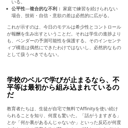
いる。
公平性
—
複合的な不利：
家庭で練習を続けられない
場合、技術・自信・意欲の差は必然的に広がる。
これが示すのは、今日のモデルは希少性とコントロール
が報酬を生み出すということだ。それは学生の進捗より
も、ベンダーの予測可能性を保護する。そのインセンテ
ィブ構造は偶然にできたわけではないし、必然的なもの
として扱うべきでもない。
学校のベルで学びが止まるなら、不
平等は最初から組み込まれているの
だ
教育者たちは、生徒が自宅で無料でAffinityを使い続け
られることを知り、何度も驚いた。「話がうますぎる」
とか「何か裏があるんじゃないか」といった反応が何度