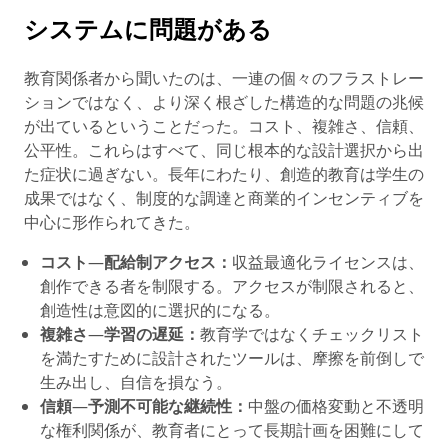
システムに問題がある
教育関係者から聞いたのは、一連の個々のフラストレー
ションではなく、より深く根ざした構造的な問題の兆候
が出ているということだった。コスト、複雑さ、信頼、
公平性。これらはすべて、同じ根本的な設計選択から出
た症状に過ぎない。長年にわたり、創造的教育は学生の
成果ではなく、制度的な調達と商業的インセンティブを
中心に形作られてきた。
コスト
—
配給制アクセス：
収益最適化ライセンスは、
創作できる者を制限する。アクセスが制限されると、
創造性は意図的に選択的になる。
複雑さ
—
学習の遅延：
教育学ではなくチェックリスト
を満たすために設計されたツールは、摩擦を前倒しで
生み出し、自信を損なう。
信頼
—
予測不可能な継続性：
中盤の価格変動と不透明
な権利関係が、教育者にとって長期計画を困難にして