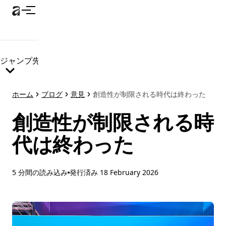
メ
イ
ン
コ
ン
ジャンプ先
テ
ン
ツ
ホーム
ブログ
意見
創造性が制限される時代は終わった
に
ス
創造性が制限される時
キ
ッ
代は終わった
プ
5 分間の読み込み
発行済み
18 February 2026