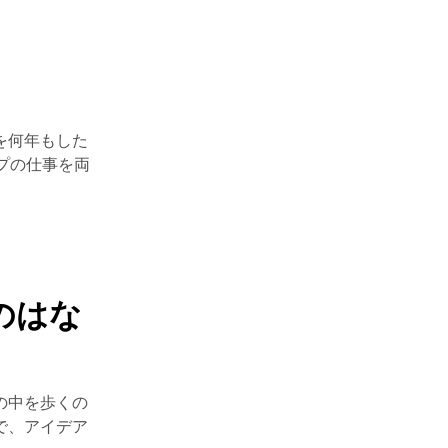
を何年もした
プの仕事を両
のはな
の中を歩くの
で、アイデア