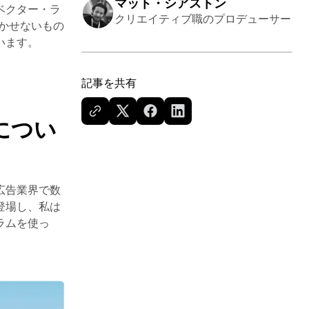
マット・シアストン
ベクター・ラ
クリエイティブ職のプロデューサー
欠かせないもの
います。
記事を共有
につい
広告業界で数
登場し、私は
ラムを使っ