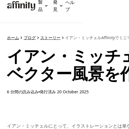
製
発
ヘル
メ
品
見
プ
イ
ン
コ
ン
テ
ホーム
ブログ
ストーリー
イアン・ミッチェルAffinityで
ン
イアン・ミッチェル
ツ
に
ス
ベクター風景を
キ
ッ
プ
6 分間の読み込み
発行済み
20 October 2025
イアン・ミッチェルにとって、イラストレーションとは単