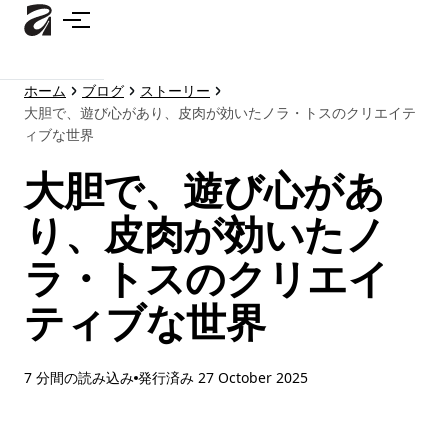
メ
イ
ン
コ
ホーム
ブログ
ストーリー
ン
大胆で、遊び心があり、皮肉が効いたノラ・トスのクリエイテ
テ
ィブな世界
ン
ツ
大胆で、遊び心があ
に
り、皮肉が効いたノ
ス
キ
ラ・トスのクリエイ
ッ
プ
ティブな世界
7 分間の読み込み
発行済み
27 October 2025