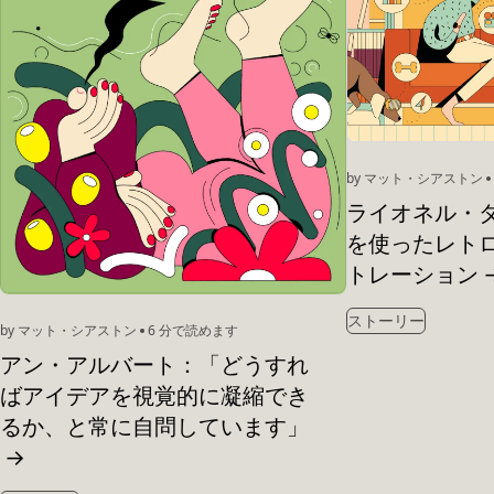
by マット・シアストン
ライオネル・ダリア
を使ったレト
トレーション
ストーリー
by マット・シアストン
6 分で読めます
アン・アルバート：「どうすれ
ばアイデアを視覚的に凝縮でき
るか、と常に自問しています」
→