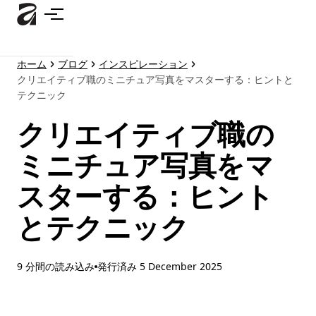
メ
イ
ン
コ
ホーム
ブログ
インスピレーション
ン
クリエイティブ職のミニチュア写真をマスターする：ヒントと
テ
テクニック
ン
ツ
クリエイティブ職の
に
ミニチュア写真をマ
ス
キ
スターする：ヒント
ッ
プ
とテクニック
9 分間の読み込み
発行済み
5 December 2025