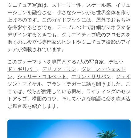
ミニチュア写真は、ストーリー性、スケール感、イリュ
ージョンを融合させ、小さなシーンから世界全体を作り
上げるのです。このガイドブックには、屋外でおもちゃ
を撮影するときでも、テーブルの上で詳細なジオラマを
デザインするときでも、クリエイティブ職のプロセスを
磨くのに役立つ専門家のヒントやミニチュア撮影のアイ
デアが満載されています。
このフォーマットを専門とする7人の写真家、
デビッ
ド・ギリバー
、
デリック・リン
、
グレース・ウェスト
ン
、
シェリー・コルベット
、
エリン・サリバン
、
ジェイ
ソン・マイケル
、
アラン・テガー
に話を聞きました。こ
こでは、彼らが愛用している機材、ライティングのセッ
トアップ、構図のコツ、そして小さな物語に命を吹き込
む舞台裏を紹介します。