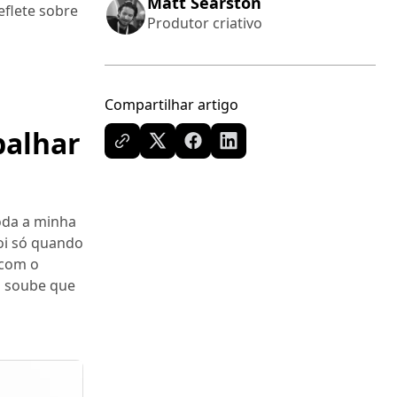
Matt Searston
eflete sobre
Produtor criativo
Compartilhar artigo
balhar
toda a minha
foi só quando
 com o
u soube que