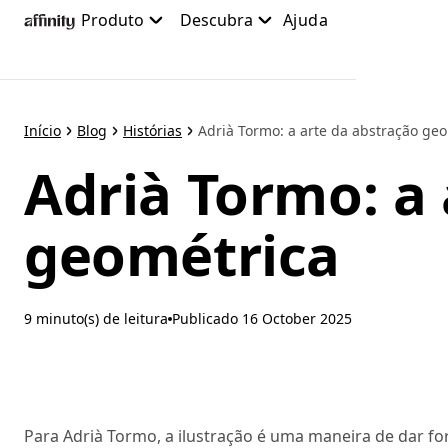
Pular
Produto
Descubra
Ajuda
para
o
conteúdo
principal
Início
Blog
Histórias
Adrià Tormo: a arte da abstração geo
Adrià Tormo: a 
geométrica
9 minuto(s) de leitura
Publicado
16 October 2025
Para Adrià Tormo, a ilustração é uma maneira de dar fo