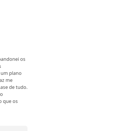
bandonei os
s
 um plano
raz me
base de tudo.
ão
o que os