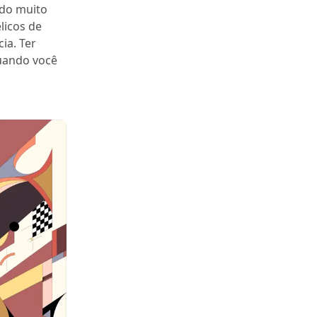
ado muito
licos de
ia. Ter
quando você