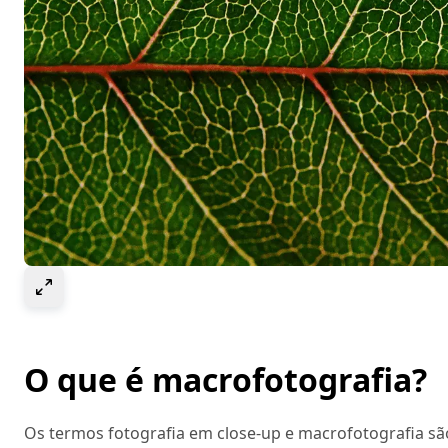
Select to expand image
O que é macrofotografia?
Os termos fotografia em close-up e macrofotografia 