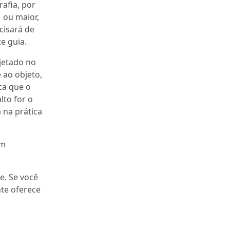
afia, por
 ou maior,
cisará de
e guia.
jetado no
 ao objeto,
ca que o
lto for o
 na prática
um
e. Se você
nte oferece