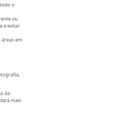
 todo o
rente ou
a a evitar
s áreas em
tografia,
no da
 dará mais