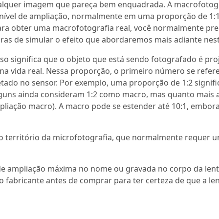
alquer imagem que pareça bem enquadrada. A macrofotogr
o nível de ampliação, normalmente em uma proporção de 1:1
ara obter uma macrofotografia real, você normalmente pre
s de simular o efeito que abordaremos mais adiante nest
o significa que o objeto que está sendo fotografado é pro
vida real. Nessa proporção, o primeiro número se refere
ado no sensor. Por exemplo, uma proporção de 1:2 signifi
lguns ainda consideram 1:2 como macro, mas quanto mais a
liação macro). A macro pode se estender até 10:1, embora
no território da microfotografia, que normalmente requer 
 de ampliação máxima no nome ou gravada no corpo da lent
o fabricante antes de comprar para ter certeza de que a le