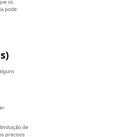
que os
ia pode
s)
alguns
er
limitação de
os precisos