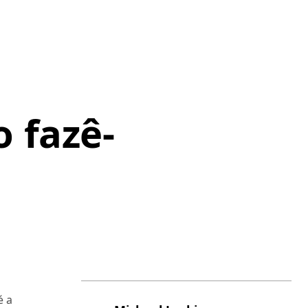
 fazê-
é a