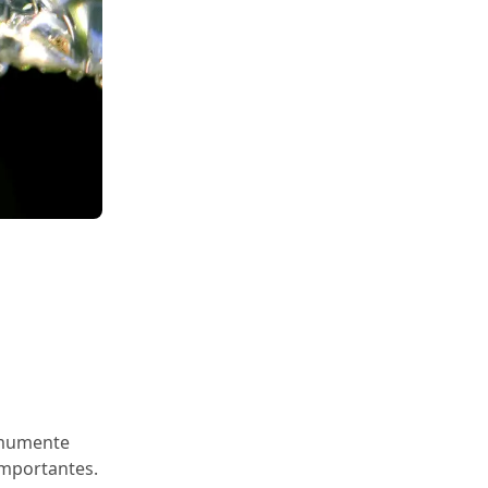
comumente
importantes.