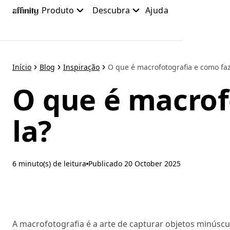
Pular
Produto
Descubra
Ajuda
para
o
conteúdo
principal
Início
Blog
Inspiração
O que é macrofotografia e como faz
O que é macrof
la?
6 minuto(s) de leitura
Publicado
20 October 2025
A macrofotografia é a arte de capturar objetos minúsc