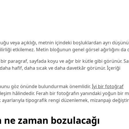
uğu veya açıklığı, metnin içindeki boşluklardan ayrı düşünü
ilirliği etkilemez. Metin bloğunun genel görsel ağırlığını da d
bir paragraf, sayfada koyu ve ağır bir kütle gibi görünür. Sat
n daha hafif, daha sıcak ve daha davetkâr görünür. İçeriği
da bunu göz önünde bulundurmak önemlidir.
İyi bir fotoğraf
kileşim hâlindedir. Ferah bir fotoğrafın yanındaki yoğun bir 
uk ayarlarıyla tipografik rengi düzenlemek, mizanpajı değiş
ın ne zaman bozulacağı