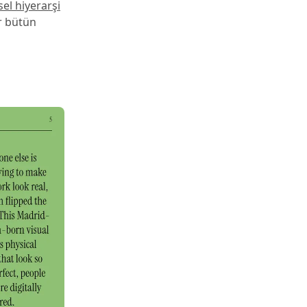
el hiyerarşi
ir bütün