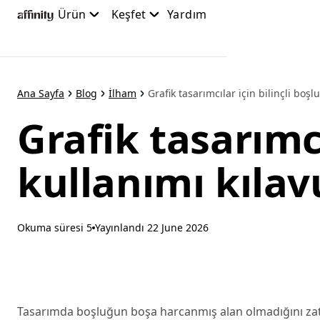
Ana
Ürün
Keşfet
Yardım
içeriğe
atla
Ana Sayfa
Blog
İlham
Grafik tasarımcılar için bilinçli boşlu
Grafik tasarımcı
kullanımı kıla
Okuma süresi 5
Yayınlandı
22 June 2026
Tasarımda boşluğun boşa harcanmış alan olmadığını zate