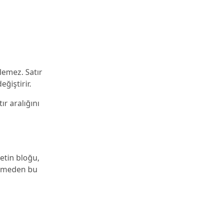
lemez. Satır
eğiştirir.
ır aralığını
metin bloğu,
tirmeden bu