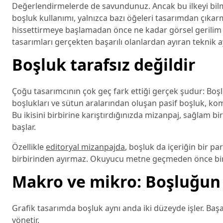
Değerlendirmelerde de savundunuz. Ancak bu ilkeyi bilme
boşluk kullanımı, yalnızca bazı öğeleri tasarımdan çıkarm
hissettirmeye başlamadan önce ne kadar görsel gerilim taş
tasarımları gerçekten başarılı olanlardan ayıran teknik a
Boşluk tarafsız değildir
Çoğu tasarımcının çok geç fark ettiği gerçek şudur: Boşl
boşlukları ve sütun aralarından oluşan pasif boşluk, komp
Bu ikisini birbirine karıştırdığınızda mizanpaj, sağlam 
başlar.
Özellikle
editoryal mizanpajda
, boşluk da içeriğin bir pa
birbirinden ayırmaz. Okuyucu metne geçmeden önce bir 
Makro ve mikro: Boşluğun i
Grafik tasarımda boşluk aynı anda iki düzeyde işler. Başar
yönetir.