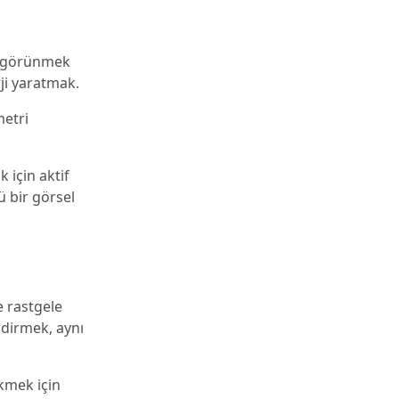
ne görünmek
rji yaratmak.
metri
 için aktif
ü bir görsel
e rastgele
ndirmek, aynı
ekmek için