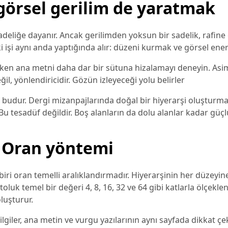
 görsel gerilim de yaratmak
sadeliğe dayanır. Ancak gerilimden yoksun bir sadelik, rafi
 iki işi aynı anda yaptığında alır: düzeni kurmak ve görsel ene
ırken ana metni daha dar bir sütuna hizalamayı deneyin. Asi
ğil, yönlendiricidir. Gözün izleyeceği yolu belirler
a budur. Dergi mizanpajlarında doğal bir hiyerarşi oluşturmak
. Bu tesadüf değildir. Boş alanların da dolu alanlar kadar güçl
: Oran yöntemi
biri oran temelli aralıklandırmadır. Hiyerarşinin her düzeyin
oluk temel bir değeri 4, 8, 16, 32 ve 64 gibi katlarla ölçekle
luşturur.
 bilgiler, ana metin ve vurgu yazılarının aynı sayfada dikkat ç