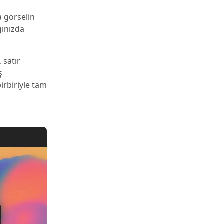
a görselin
ğınızda
, satır
ş
irbiriyle tam