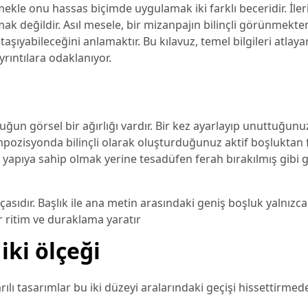
kle onu hassas biçimde uygulamak iki farklı beceridir. İler
ak değildir. Asıl mesele, bir mizanpajın bilinçli görünmekte
ıyabileceğini anlamaktır. Bu kılavuz, temel bilgileri atlayar
yrıntılara odaklanıyor.
uğun görsel bir ağırlığı vardır. Bir kez ayarlayıp unuttuğun
ozisyonda bilinçli olarak oluşturduğunuz aktif boşluktan far
bir yapıya sahip olmak yerine tesadüfen ferah bırakılmış gib
rçasıdır. Başlık ile ana metin arasındaki geniş boşluk yalnızc
ritim ve duraklama yaratır
ki ölçeği
ılı tasarımlar bu iki düzeyi aralarındaki geçişi hissettirmede