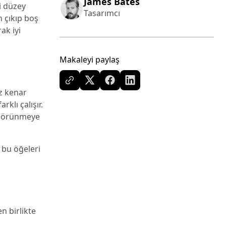
James Bates
i düzey
Tasarımcı
n çıkıp boş
ak iyi
Makaleyi paylaş
uz kenar
klı çalışır.
i görünmeye
a bu öğeleri
n birlikte