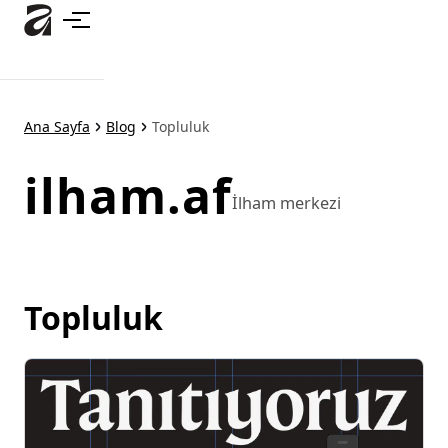
Ana
içeriğe
atla
Ana Sayfa
Blog
Topluluk
ilham.af
İlham merkezi
Topluluk