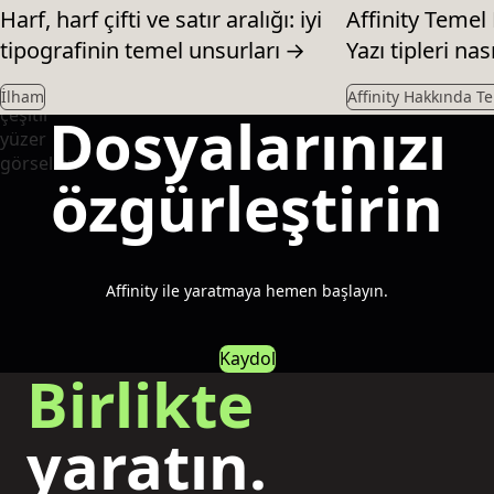
Harf, harf çifti ve satır aralığı: iyi
Affinity Temel 
tipografinin temel unsurları
→
Yazı tipleri nası
İlham
Affinity Hakkında Te
Dosyalarınızı
özgürleştirin
Affinity ile yaratmaya hemen başlayın.
Kaydol
Birlikte
yaratın.