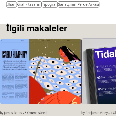
İlham
Grafik tasarım
Tipografi
Sanatçının Perde Arkası
İlgili makaleler
by James Bates
5 Okuma süresi
by Benjamin Viney
1 O