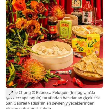
Görseli genişletmek için seçin
Studio Chung © Rebecca Peloquin (Instagram’da
@rebeccapeloquin) tarafından hazırlanan çiçeklerle
San Gabriel Vadisi’nin en sevilen yiyeceklerinden
oluşan natürmort sahne