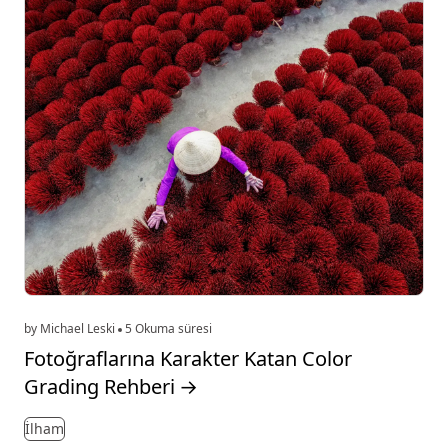
by Michael Leski
5 Okuma süresi
Fotoğraflarına Karakter Katan Color
Grading Rehberi
→
İlham