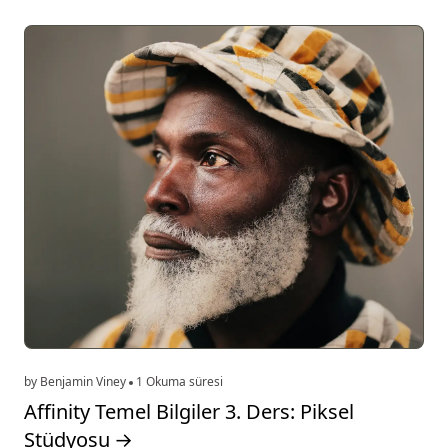
by Benjamin Viney
1 Okuma süresi
Affinity Temel Bilgiler 3. Ders: Piksel
Stüdyosu
→