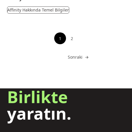
Affinity Hakkında Temel Bilgiler
sayfalandırma
1
2
Sayfayı gör
Git
Sonraki
→
Birlikte
yaratın.