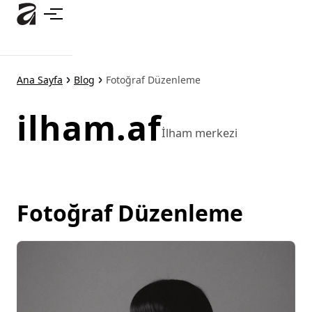
Ana
içeriğe
atla
Ana Sayfa
Blog
Fotoğraf Düzenleme
ilham.af
İlham merkezi
Fotoğraf Düzenleme