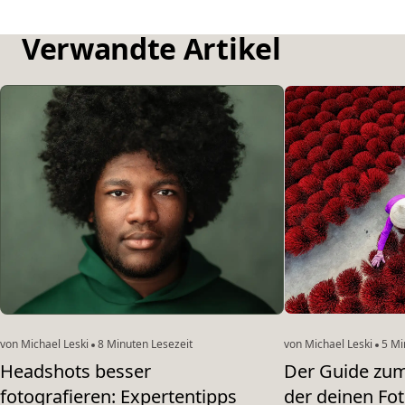
Verwandte Artikel
von Michael Leski
8 Minuten Lesezeit
von Michael Leski
5 Mi
Headshots besser
Der Guide zum
fotografieren: Expertentipps
der deinen Fo