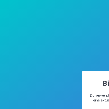
B
Du verwende
eine aktu