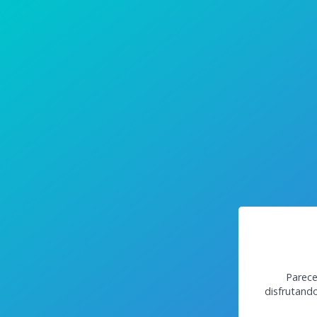
Parece
disfrutand