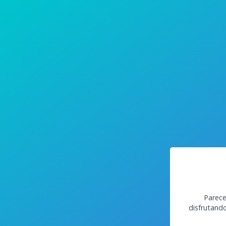
Parece
disfrutand