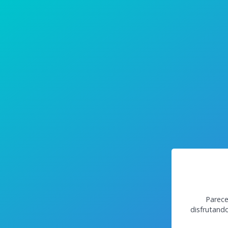
Parece
disfrutand