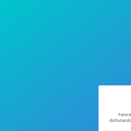
Parece
disfrutand