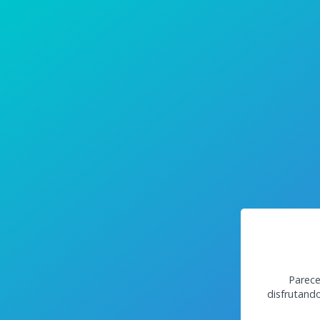
Parece
disfrutand