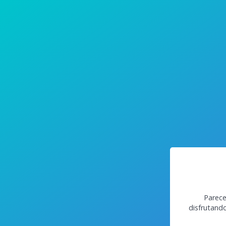
Parece
disfrutand