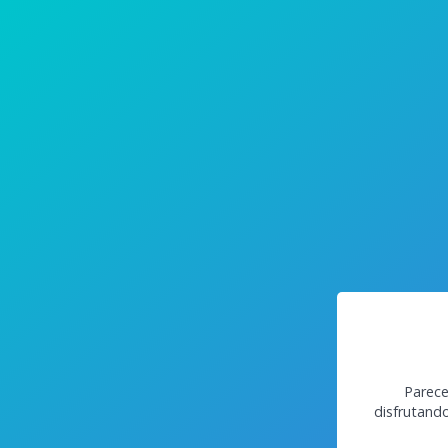
Parece
disfrutand