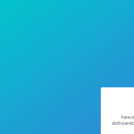
Parece
disfrutand