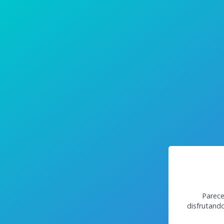
Parece
disfrutand