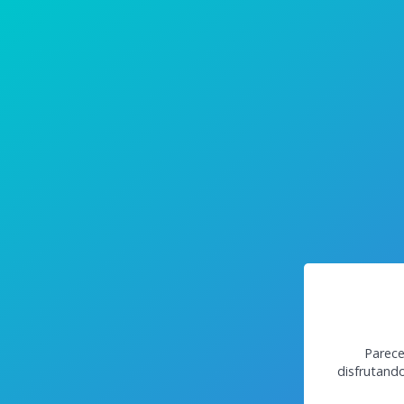
Parece
disfrutand